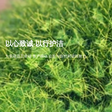
以心致诚·以行护洁
为实现员工幸福 客户感动 众生与自然和谐而努力