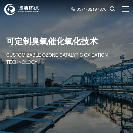
0571-82197876
可定制臭氧催化氧化技术
CUSTOMIZABLE OZONE CATALYTIC OXIDATION
TECHNOLOGY