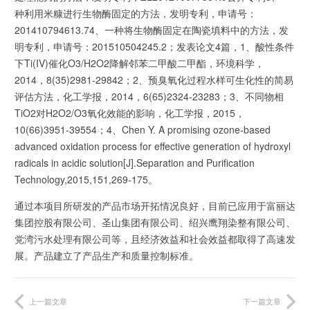
种利用米糠进行生物酶固定的方法，发明专利，申请号：
201410794613.74、一种将生物酶固定在陶瓷填料中的方法，发
明专利，申请号：201510504245.2；发表论文4篇，1、酸性条件
下Ti(IV)催化O3/H2O2降解邻苯二甲酸二甲酯，环境科学，
2014，8(35)2981-29842；2、预臭氧化过程水样可生化性的简易
评估方法，化工学报，2014，6(65)2324-23283；3、不同物相
TiO2对H2O2/O3氧化效能的影响，化工学报，2015，
10(66)3951-39554；4、Chen Y. A promising ozone-based
advanced oxidation process for effective generation of hydroxyl
radicals in acidic solution[J].Separation and Purification
Technology,2015,151,269-175。
通过本项目所研发的产品市场开拓情况良好，目前已应用于富丽达
集团控股有限公司、圣山集团有限公司、绍兴鹰翔染整有限公司、
党湾污水处理有限公司等，且经济效益和社会效益都取得了高速发
展。产品建立了产品生产和质量控制标准。
上一篇文章
下一篇文章